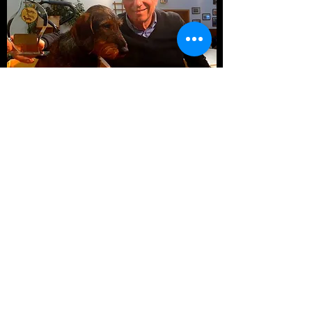
TITEL ARTEMISIA
2020 Deutscher
Jugendchampion DTK
2020 Deutscher
Jugendchampion VDH